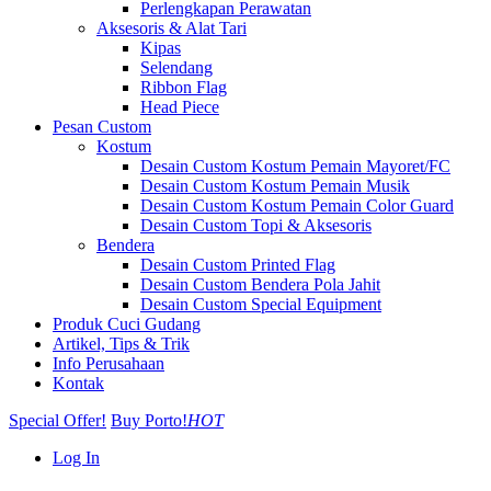
Perlengkapan Perawatan
Aksesoris & Alat Tari
Kipas
Selendang
Ribbon Flag
Head Piece
Pesan Custom
Kostum
Desain Custom Kostum Pemain Mayoret/FC
Desain Custom Kostum Pemain Musik
Desain Custom Kostum Pemain Color Guard
Desain Custom Topi & Aksesoris
Bendera
Desain Custom Printed Flag
Desain Custom Bendera Pola Jahit
Desain Custom Special Equipment
Produk Cuci Gudang
Artikel, Tips & Trik
Info Perusahaan
Kontak
Special Offer!
Buy Porto!
HOT
Log In