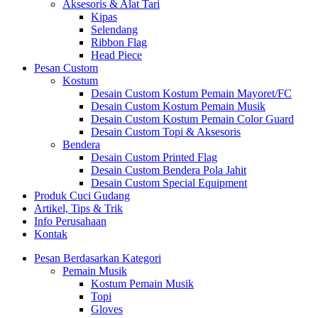
Aksesoris & Alat Tari
Kipas
Selendang
Ribbon Flag
Head Piece
Pesan Custom
Kostum
Desain Custom Kostum Pemain Mayoret/FC
Desain Custom Kostum Pemain Musik
Desain Custom Kostum Pemain Color Guard
Desain Custom Topi & Aksesoris
Bendera
Desain Custom Printed Flag
Desain Custom Bendera Pola Jahit
Desain Custom Special Equipment
Produk Cuci Gudang
Artikel, Tips & Trik
Info Perusahaan
Kontak
Pesan Berdasarkan Kategori
Pemain Musik
Kostum Pemain Musik
Topi
Gloves