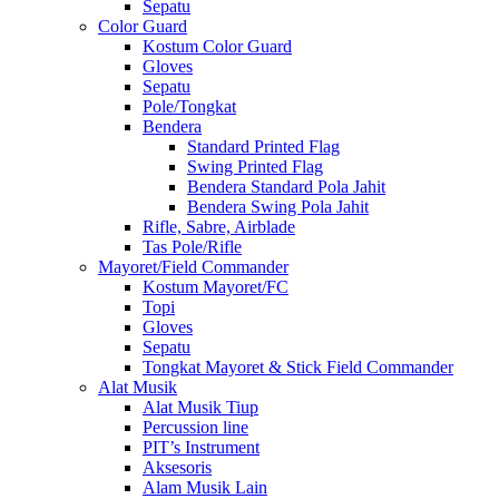
Sepatu
Color Guard
Kostum Color Guard
Gloves
Sepatu
Pole/Tongkat
Bendera
Standard Printed Flag
Swing Printed Flag
Bendera Standard Pola Jahit
Bendera Swing Pola Jahit
Rifle, Sabre, Airblade
Tas Pole/Rifle
Mayoret/Field Commander
Kostum Mayoret/FC
Topi
Gloves
Sepatu
Tongkat Mayoret & Stick Field Commander
Alat Musik
Alat Musik Tiup
Percussion line
PIT’s Instrument
Aksesoris
Alam Musik Lain