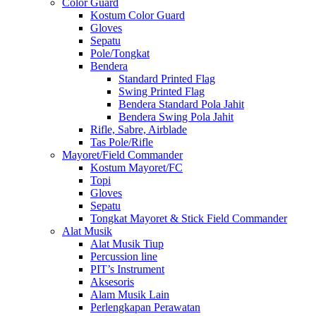
Color Guard
Kostum Color Guard
Gloves
Sepatu
Pole/Tongkat
Bendera
Standard Printed Flag
Swing Printed Flag
Bendera Standard Pola Jahit
Bendera Swing Pola Jahit
Rifle, Sabre, Airblade
Tas Pole/Rifle
Mayoret/Field Commander
Kostum Mayoret/FC
Topi
Gloves
Sepatu
Tongkat Mayoret & Stick Field Commander
Alat Musik
Alat Musik Tiup
Percussion line
PIT’s Instrument
Aksesoris
Alam Musik Lain
Perlengkapan Perawatan