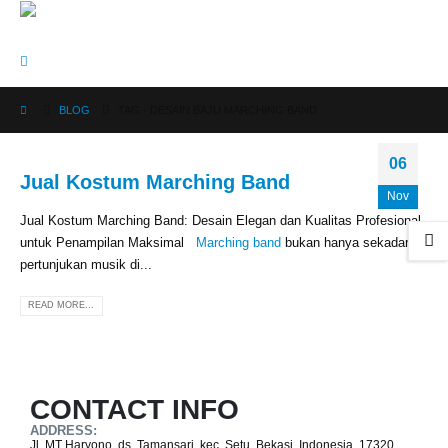
BLOG
TAG -
DESAIN BAJU MARCHING BAND
06
Jual Kostum Marching Band
Nov
Jual Kostum Marching Band: Desain Elegan dan Kualitas Profesional
untuk Penampilan Maksimal
Marching band
bukan hanya sekadar
pertunjukan musik di...
READ MORE...
CONTACT INFO
ADDRESS:
Jl. MT Haryono, ds. Tamansari, kec. Setu, Bekasi, Indonesia, 17320