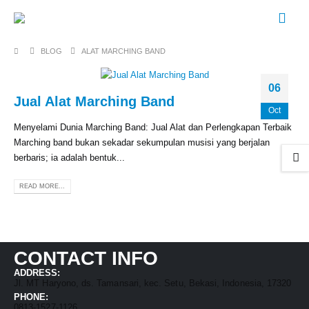
BLOG
ALAT MARCHING BAND
06
Jual Alat Marching Band
Oct
Menyelami Dunia Marching Band: Jual Alat dan Perlengkapan Terbaik
Marching band bukan sekadar sekumpulan musisi yang berjalan
berbaris; ia adalah bentuk...
READ MORE...
CONTACT INFO
ADDRESS:
Jl. MT Haryono, ds. Tamansari, kec. Setu, Bekasi, Indonesia, 17320
PHONE:
0813-1527-1126